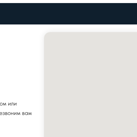
бом или
резвоним вам