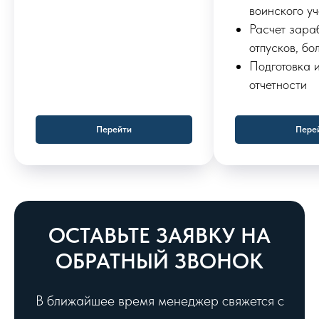
воинского уч
Расчет зара
отпусков, бо
Подготовка 
отчетности
Перейти
Пере
ОСТАВЬТЕ ЗАЯВКУ НА
ОБРАТНЫЙ ЗВОНОК
В ближайшее время менеджер свяжется с