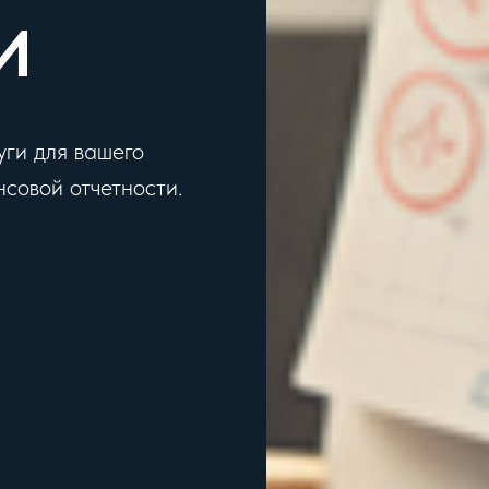
И
ги для вашего
совой отчетности.