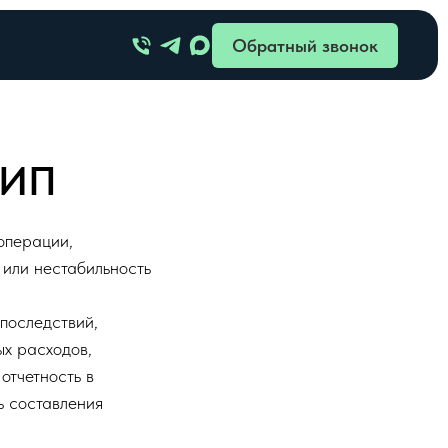
Обратный звонок
 ИП
 операции,
 или нестабильность
последствий,
ых расходов,
отчетность в
ь составления