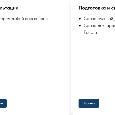
льтации
Подготовка и с
берем любой ваш вопрос
Сдача нулевой
Сдача деклара
Росстат
ти
Перейти