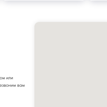
бом или
резвоним вам