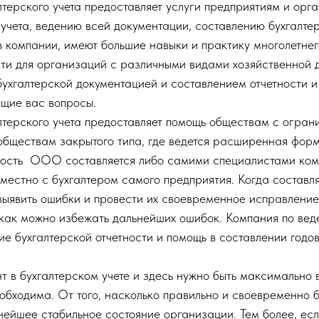
терского учета предоставляет услуги предприятиям и орг
 учета, ведению всей документации, составлению бухгалтер
компании, имеют большие навыки и практику многолетнег
ти для организаций с различными видами хозяйственной д
ухгалтерской документацией и составлением отчетности и
ющие вас вопросы.
терского учета предоставляет помощь обществам с огран
обществам закрытого типа, где ведется расширенная форм
тность ООО составляется либо самими специалистами ком
местно с бухгалтером самого предприятия. Когда составля
выявить ошибки и провести их своевременное исправление
 как можно избежать дальнейших ошибок. Компания по вед
ие бухгалтерской отчетности и помощь в составлении годо
нт в бухгалтерском учете и здесь нужно быть максимально
обходима. От того, насколько правильно и своевременно б
ьнейшее стабильное состояние организации. Тем более, ес