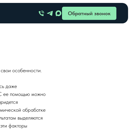
Обратный звонок
 свои особенности.
есь даже
 С ее помощью можно
придется
ермической обработке
ультатам выделяются
 эти факторы