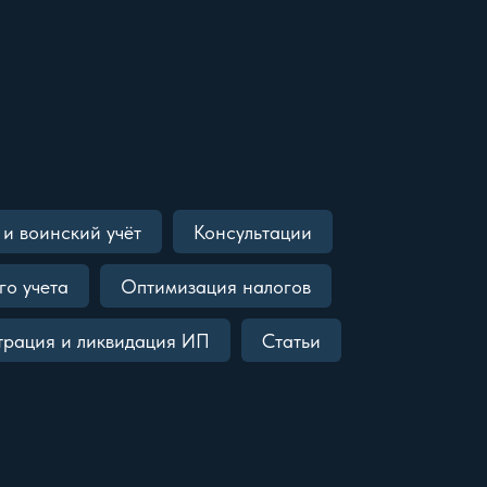
и воинский учёт
Консультации
го учета
Оптимизация налогов
трация и ликвидация ИП
Статьи