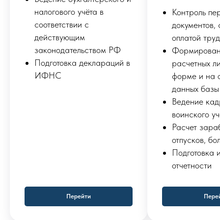
налогового учёта в
Контроль пе
соответствии с
документов, 
действующим
оплатой тру
законодательством РФ
Формирова
Подготовка деклараций в
расчетных ли
ИФНС
форме и на 
данных базы
Ведение кад
воинского уч
Расчет зара
отпусков, бо
Подготовка 
отчетности
Перейти
Пере