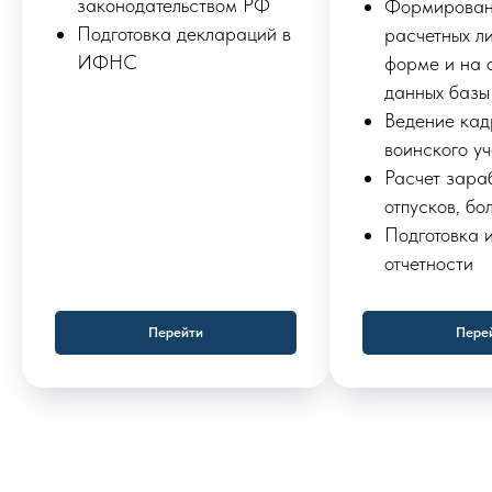
законодательством РФ
Формирова
Подготовка деклараций в
расчетных ли
ИФНС
форме и на 
данных базы
Ведение кад
воинского уч
Расчет зара
отпусков, бо
Подготовка 
отчетности
Перейти
Пере