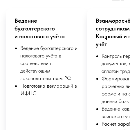
Ведение
Взаиморасчё
бухгалтерского
сотрудникам
и налогового учёта
Кадровый и 
учёт
Ведение бухгалтерского и
налогового учёта в
Контроль пе
соответствии с
документов, 
действующим
оплатой тру
законодательством РФ
Формирова
Подготовка деклараций в
расчетных ли
ИФНС
форме и на 
данных базы
Ведение кад
воинского уч
Расчет зара