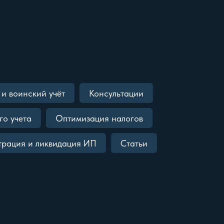
и воинский учёт
Консультации
го учета
Оптимизация налогов
трация и ликвидация ИП
Статьи