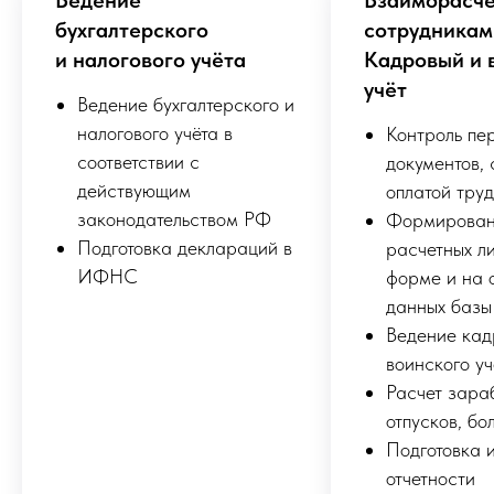
Ведение
Взаиморасчё
бухгалтерского
сотрудникам
и налогового учёта
Кадровый и 
учёт
Ведение бухгалтерского и
налогового учёта в
Контроль пе
соответствии с
документов, 
действующим
оплатой тру
законодательством РФ
Формирова
Подготовка деклараций в
расчетных ли
ИФНС
форме и на 
данных базы
Ведение кад
воинского уч
Расчет зара
отпусков, бо
Подготовка 
отчетности