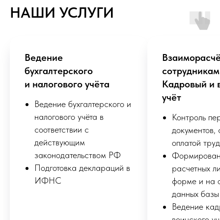
НАШИ УСЛУГИ
Ведение
Взаиморасчё
бухгалтерского
сотрудникам
и налогового учёта
Кадровый и 
учёт
Ведение бухгалтерского и
налогового учёта в
Контроль пе
соответствии с
документов, 
действующим
оплатой тру
законодательством РФ
Формирова
Подготовка деклараций в
расчетных ли
ИФНС
форме и на 
данных базы
Ведение кад
воинского уч